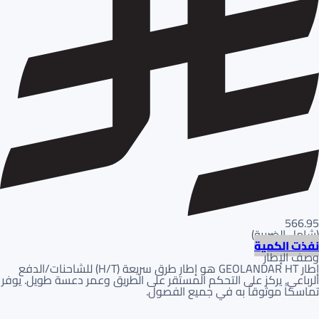
566.95
(
شامل الضريبة
)
نفذت الكمية
وصف الإطار
إطار GEOLANDAR HT هو إطار طرق سريعة (H/T) للشاحنات/الدفع
الرباعي. يركز على التحكم المستقر على الطريق وعمر دعسة طويل. يوفر
تماسكاً موثوقاً به في جميع الفصول.