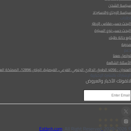
سياسة الشحن
سياسة الإرجاع والاسترداد
إطارات
البحث حسب مقاس الإطار
البحث حسب نوع السيارة
تابع حالة طلبك
مدونة
دعم
تواصل معنا
الأسئلة الشائعة
العنوان : 4056 الطريق الدائري الجنوبي الفرعي، الفيصلية، الرياض 12896، المملكة العربية السعودية
الإشتراك بالنشرة الإخبارية
لاتفوتك الأخبار والعروض
, All Right Reserved
Estbnh.com
2026
© 2020-