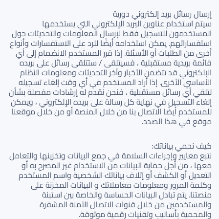
إرسال رسائل بريد إلكتروني دورية
سيتم استخدام عناوين البريد الإلكتروني التي يستخدمها
المستخدمون للتسجيل فقط لإرسال المعلومات والتحديثات حول
استفساراتهم. يمكن استخدامه أيضًا للرد على الاستفسارات وأنواع
أخرى من الطلبات أو الأسئلة. إذا قرر المستخدم الانضمام إلى أي
قائمة بريدية مستقبلية ، فسيتلقى / ستتلقى رسائل على بريده
الإلكتروني قد تتضمن الأخبار وآخر التحديثات ومعلومات النظام
الأساسي الأخرى. إذا أراد المستخدم في أي وقت إلغاء تسجيله
لتلقي أي رسائل مستقبلية ، فنحن نقدم له إرشادات مفصلة بشأن
إلغاء التسجيل في نهاية كل رسالة على بريده الإلكتروني ، ويمكن
للمستخدم أيضًا الاتصال بنا من خلال المنصة أو من خلال موقعنا
موقع في هذا الصدد.
كيف نحمي بياناتك:
نتبع معايير وإجراءات السلامة في جمع البيانات وتخزينها والتعامل
معها ، من أجل حماية البيانات من الاستخدام غير المصرح به أو
التعديل أو الكشف أو إتلاف بياناتك الشخصية واسم المستخدم
وكلمة المرور ومعلومات معاملاتك و البيانات المخزنة على
منصتنا. يتم تبادل البيانات الحساسة والخاصة بين استبنة
والمستخدمين من خلال قنوات الاتصال الآمنة المشفرة
والمحمية بأساليب وتقنيات رقمية موثوقة.