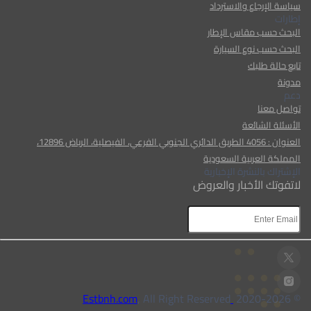
سياسة الإرجاع والاسترداد
إطارات
البحث حسب مقاس الإطار
البحث حسب نوع السيارة
تابع حالة طلبك
مدونة
دعم
تواصل معنا
الأسئلة الشائعة
العنوان : 4056 الطريق الدائري الجنوبي الفرعي، الفيصلية، الرياض 12896،
المملكة العربية السعودية
الإشتراك بالنشرة الإخبارية
لاتفوتك الأخبار والعروض
, All Right Reserved
Estbnh.com
2026
© 2020-