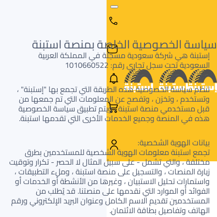
سياسة الخصوصية الخاصة بمنصة استبنة
إستبنة هي شركة سعودية مسجلة في المملكة العربية
السعودية تحت سجل تجاري رقم: 1010660522
تنظم سياسة الخصوصية هذه الطريقة التي تجمع بها "إستبنة" ،
وتستخدم ، وتخزن ، وتفصح عن المعلومات التي تم جمعها من
قبل مستخدمي منصة استبنة ، ويتم تطبيق سياسة الخصوصية
هذه في المنصة وجميع الخدمات الأخرى التي تقدمها استبنة.
بيانات الهوية الشخصية:
تجمع استبنة معلومات الهوية الشخصية للمستخدمين بطرق
مختلفة ، والتي تشمل - على سبيل المثال لا الحصر - تكرار وتوقيت
زيارة المنصات ، والتسجيل على منصة استبنة ، وملء التطبيقات ،
البحث
البحث عن
واستمارات تحليل الاستبيان ، وغيرها من الأنشطة أو الخدمات أو
البحث
حسب
طريق
الفوائد أو الموارد التي نقدمها على منصتنا. قد يُطلب من
بالمقاس
العلامة
السيارة
المستخدمين تقديم الاسم الكامل وعنوان البريد الإلكتروني ورقم
التجارية
الهاتف وتفاصيل بطاقة الائتمان.