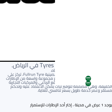
مرحباً بكم في اوتو جريب Tyres في الرياض.
ابحث عن الإطار المثالي اوتو جريب أدناه.
أوتوجريب، علامة تجارية من الشركة الصينية Fullrun Tyre، تركز على
سوق الإطارات البديلة العالمية. تقدم مجموعة واسعة من الإطارات
AR
بأسعار معقولة لسيارات الركاب والدفع الرباعي والمركبات التجارية
AR
الخفيفة، وهي مصممة لتوفير ثبات يمكن الاعتماد عليه وتحكم
مستقر وعمر خدمة طويل بسعر تنافسي للغاية.
يوجد
عرض في مدينة ، إختر أحد الإطارات للإستمرار
1