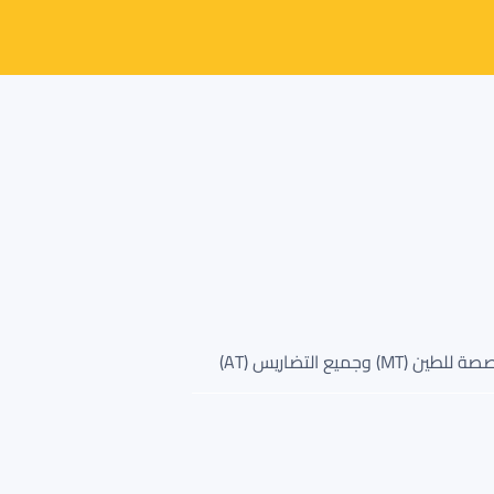
كومفورسر هي علامة تجارية ديناميكية من الشركة الصينية SNC، وتشتهر بشكل خاص بإطاراتها الاستثنائية للطرق الوعرة. تحظى إطاراتها المخصصة للطين (MT) وجميع التضاريس (AT)