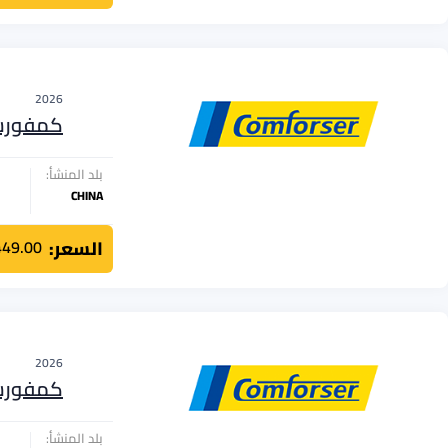
2026
كمفور
بلد المنشأ:
CHINA
السعر:
449.00
2026
كمفور
بلد المنشأ: