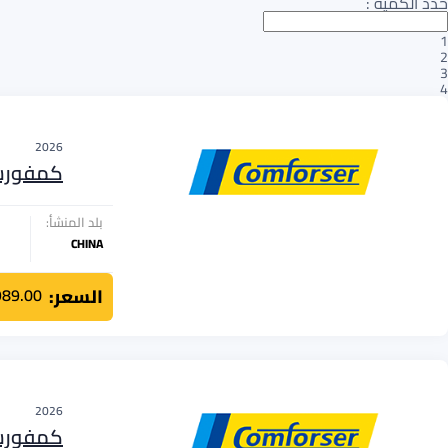
حدد الكمية
:
1
2
3
4
2026
كمفور
بلد المنشأ:
CHINA
السعر:
989.00
2026
كمفور