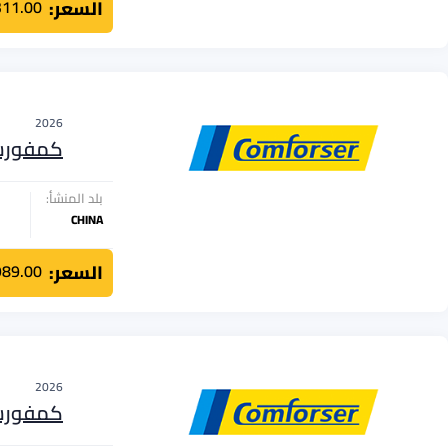
السعر:
311.00
2026
كمفور
بلد المنشأ:
CHINA
السعر:
989.00
2026
كمفور