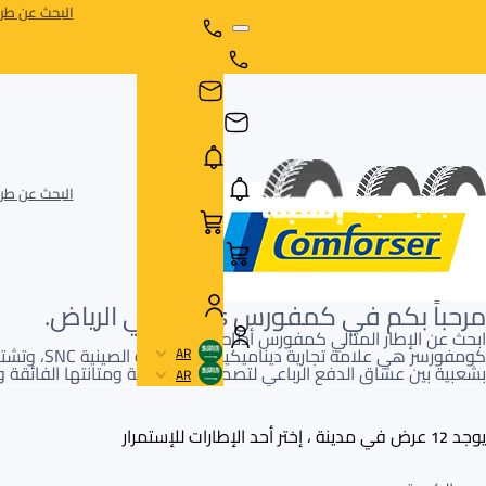
البحث عن طري
البحث عن طري
مرحباً بكم في كمفورس Tyres في الرياض.
ابحث عن الإطار المثالي كمفورس أدناه.
AR
بشعبية بين عشاق الدفع الرباعي لتصميماتها الجريئة ومتانتها الفائقة 
AR
يوجد
عرض في مدينة ، إختر أحد الإطارات للإستمرار
12