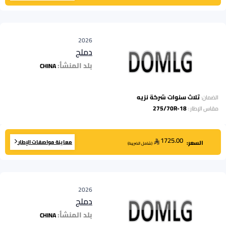
2026
دملج
بلد المنشأ:
CHINA
ثلاث سنوات شركة نزيه
الضمان:
275/70R-18
مقاس الإطار
:
1725.00
معاينة مواصفات الإطار
السعر:
(
شامل الضريبة
)
2026
دملج
بلد المنشأ:
CHINA