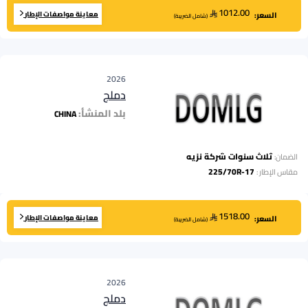
1012.00
معاينة مواصفات الإطار
السعر:
(
شامل الضريبة
)
2026
دملج
بلد المنشأ:
CHINA
ثلاث سنوات شركة نزيه
الضمان:
225/70R-17
مقاس الإطار
:
1518.00
معاينة مواصفات الإطار
السعر:
(
شامل الضريبة
)
2026
دملج