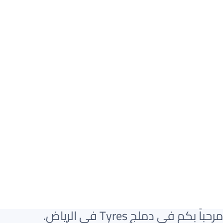
مرحباً بكم في دملج Tyres في الرياض.