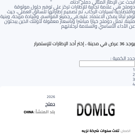
ابحث عن الإطار المثالي دملج أدناه.
دوملج هي علامة تجارية للإطارات تركز على توفير حلول موثوقة
واقتصادية لسيارات الركاب. تم تصميم إطاراتها للسائق العملي، حيث
توفر ثباتًا يمكن الاعتماد عليه في جميع المواسم، وقيادة مريحة، وبنية
متينة. تمثل دوملج خيارًا مباشرًا وبأسعار معقولة لأولئك الذين يبحثون
عن الأداء الأساسي والسلامة لرحلاتهم
يوجد
عرض في مدينة ، إختر أحد الإطارات للإستمرار
36
حدد الكمية
:
1
2
3
4
2026
دملج
بلد المنشأ:
CHINA
ثلاث سنوات شركة نزيه
الضمان: