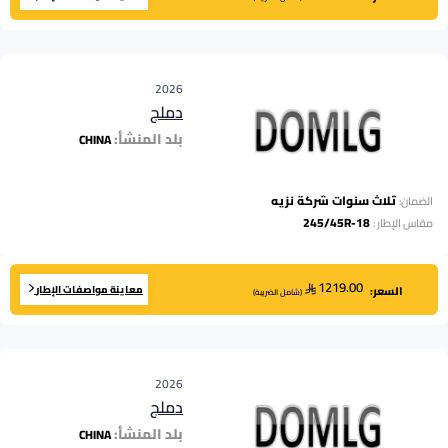
2026
دملج
بلد المنشأ:
CHINA
ثلاث سنوات شركة نزيه
الضمان:
245/45R-18
مقاس الإطار
:
1219.00
معاينة مواصفات الإطار
السعر:
(
شامل الضريبة
)
2026
دملج
بلد المنشأ:
CHINA