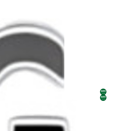
AR
AR