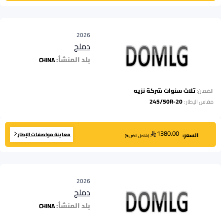
2026
دملج
بلد المنشأ:
CHINA
ثلاث سنوات شركة نزيه
الضمان:
245/50R-20
مقاس الإطار
:
1380.00
معاينة مواصفات الإطار
السعر:
(
شامل الضريبة
)
2026
دملج
بلد المنشأ:
CHINA