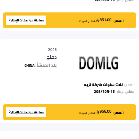
851.00
معاينة مواصفات الإطار
السعر:
(
شامل الضريبة
)
2026
دملج
بلد المنشأ:
CHINA
ثلاث سنوات شركة نزيه
الضمان:
205/70R-15
مقاس الإطار
:
966.00
معاينة مواصفات الإطار
السعر:
(
شامل الضريبة
)