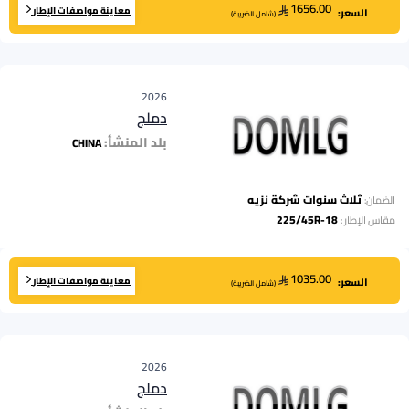
1656.00
معاينة مواصفات الإطار
السعر:
(
شامل الضريبة
)
2026
دملج
بلد المنشأ:
CHINA
ثلاث سنوات شركة نزيه
الضمان:
225/45R-18
مقاس الإطار
:
1035.00
معاينة مواصفات الإطار
السعر:
(
شامل الضريبة
)
2026
دملج