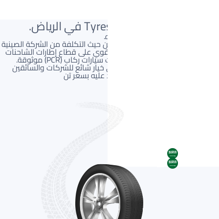
مرحباً بكم في دبل كنج Tyres في الرياض.
ابحث عن الإطار المثالي دبل كنج أدناه.
دبل كينج هي علامة تجارية فعالة من حيث التكلفة من الشركة الصينية
Shandong Shuangwang. مع تركيز قوي على قطاع إطارات الشاحنات
التجارية (TBR)، فإنها تنتج أيضًا إطارات سيارات ركاب (PCR) موثوقة.
تشتهر دبل كينج ببنيتها المتينة وهي خيار شائع للشركات والسائقين
الذين يبحثون عن أداء يمكن الاعتماد عليه بسعر تن
AR
AR