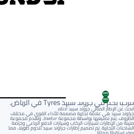
AR
مرحباً بكم في جروند سبيد Tyres في الرياض.
AR
ابحث عن الإطار المثالي جروند سبيد أدناه.
جراوند سبيد هي علامة تجارية مصممة للأداء القوي في مختلف
الظروف. يتم تصنيعها بواسطة مجموعة Jiaxtur، وتقدم مجموعة
متينة من الإطارات لسيارات الركاب وسيارات الدفع الرباعي وخاصة
الشاحنات التجارية. تم تصميم إطارات جراوند سبيد لتدوم طويلاً، مما
يوفر استقرارًا ممتازًا