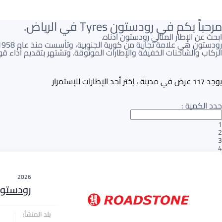
مرحباً بكم في رودستون Tyres في الرياض.
ابحث عن الإطار المثالي رودستون أدناه.
الركاب والشاحنات الخفيفة والإطارات الموثوقة. وتشتهر بتقديم أداء 
يوجد
عرض في مدينة ، إختر أحد الإطارات للإستمرار
117
حدد الكمية
:
1
2
3
4
2026
رودستو
بلد المنشأ: