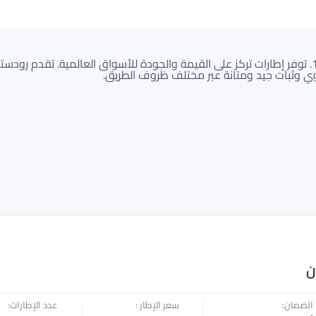
رودستون هي علامة تجارية من كورية الجنوبية، وتأسست منذ عام 1958. توفر إطارات تركز على القيمة والجودة للأ
قوي وثبات جيد ومتانة عبر مختلف ظروف الطريق.
ن
الضمان:
سعر الإطار :
عدد الإطارات: