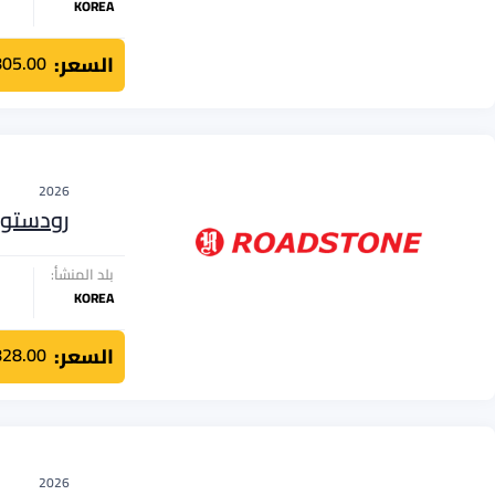
KOREA
السعر:
805.00
2026
رودستو
بلد المنشأ:
KOREA
السعر:
828.00
2026