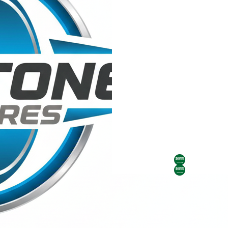
AR
AR