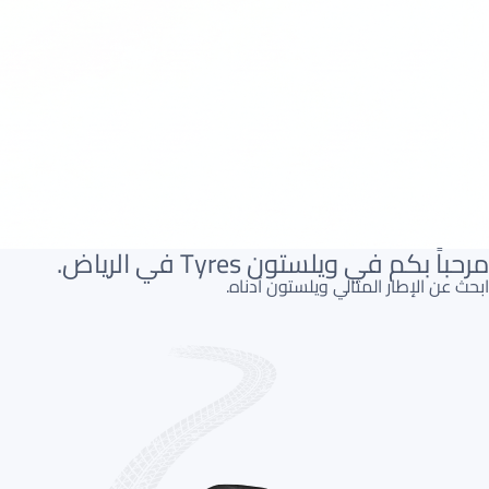
مرحباً بكم في ويلستون Tyres في الرياض.
ابحث عن الإطار المثالي ويلستون أدناه.