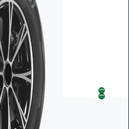
AR
AR