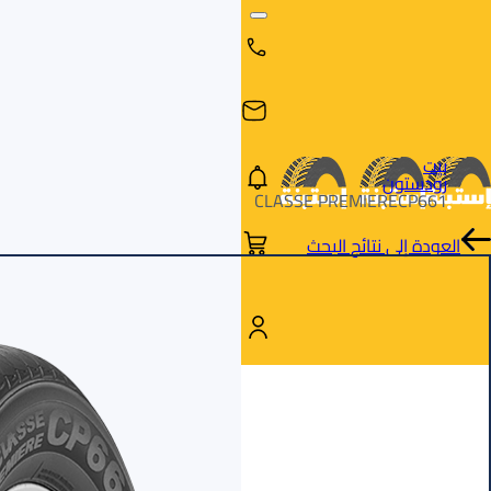
بيت
رودستون
CLASSE PREMIERECP661
العودة إلى نتائج البحث
البحث
البحث عن
البحث
حسب
طريق
بالمقاس
العلامة
السيارة
التجارية