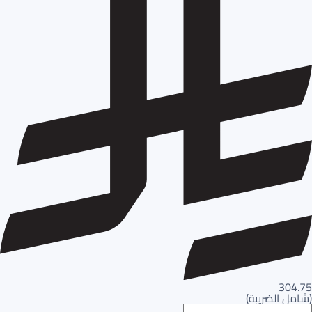
304.75
(
شامل الضريبة
)