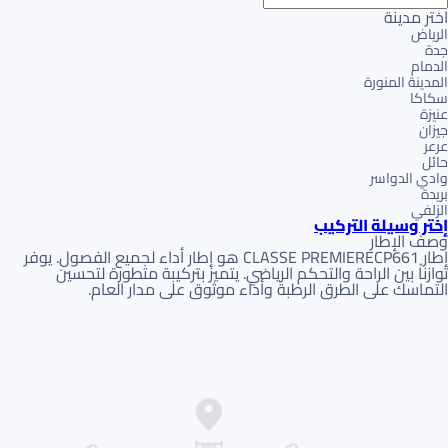
اختر مدينة
الرياض
جدة
الدمام
المدينة المنورة
سكاكا
عنيزة
جيزان
عرعر
حائل
وادي الدواسر
بريدة
الزلفي
إختر وسيلة التركيب
وصف الإطار
إطار CLASSE PREMIERECP661 هو إطار أداء لجميع الفصول. يوفر
توازناً بين الراحة والتحكم الرياضي. يتميز بتركيبة متطورة لتحسين
التماسك على الطرق الرطبة وأداء موثوق على مدار العام.