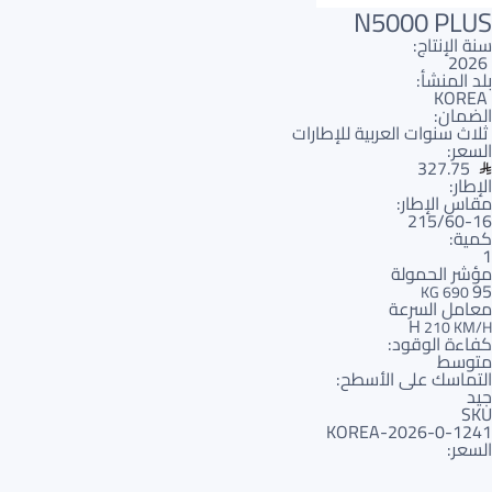
N5000 PLUS
سنة الإنتاج:
2026
بلد المنشأ:
KOREA
الضمان:
ثلاث سنوات العربية للإطارات
السعر:
327.75
الإطار:
مقاس الإطار:
215/60-16
كمية:
1
مؤشر الحمولة
95
690 KG
معامل السرعة
H
210 KM/H
كفاءة الوقود:
متوسط
التماسك على الأسطح:
جيد
SKU
1241-KOREA-2026-0
السعر: