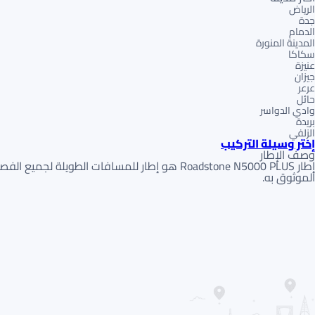
الرياض
جدة
الدمام
المدينة المنورة
سكاكا
عنيزة
جيزان
عرعر
حائل
وادي الدواسر
بريدة
الزلفي
إختر وسيلة التركيب
وصف الإطار
إطار Roadstone N5000 PLUS هو إطار للمسافات
الموثوق به.