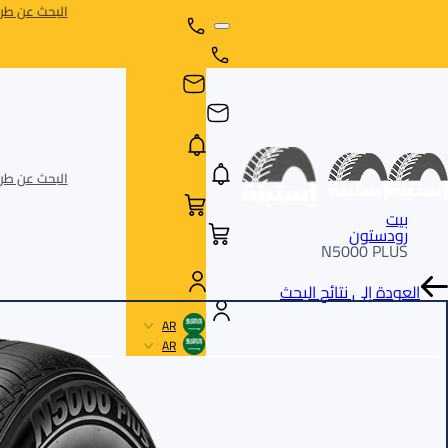
البحث عن طري
البحث عن طري
بيت
رودستون
N5000 PLUS
العودة إلى نتائج البحث
AR
AR