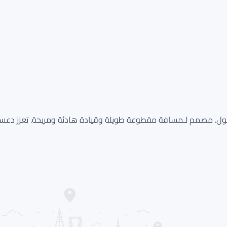
 الطويلة لجميع الفصول. مصمم لـمسافة مقطوعة طويلة وقيادة هادئة ومريحة. تعز