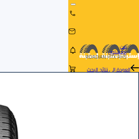
بيت
رودستون
ROADIAN HTX RH5
العودة إلى نتائج البحث
البحث
البحث عن
البحث
حسب
طريق
بالمقاس
العلامة
السيارة
التجارية