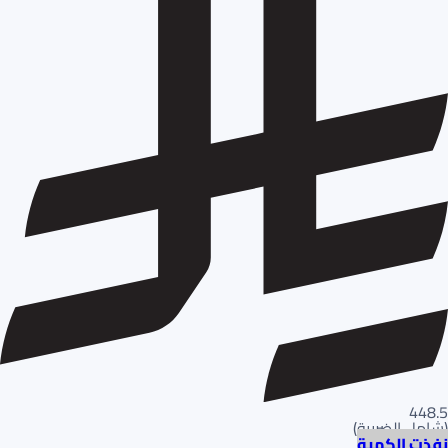
448.5
(
شامل الضريبة
)
نفذت الكمية