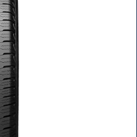
AR
AR