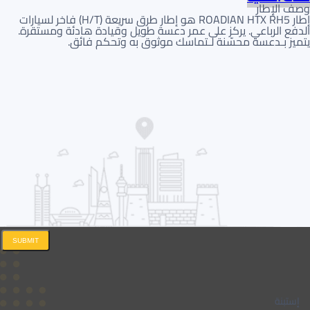
وصف الإطار
إطار ROADIAN HTX RH5 هو إطار طرق سريعة (H/T) فاخر لسيارات
الدفع الرباعي. يركز على عمر دعسة طويل وقيادة هادئة ومستقرة.
يتميز بـدعسة محسّنة لـتماسك موثوق به وتحكم فائق.
SUBMIT
إستبنة