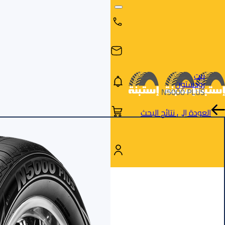
بيت
رودستون
N5000 PLUS
العودة إلى نتائج البحث
البحث
البحث عن
البحث
حسب
طريق
بالمقاس
العلامة
السيارة
التجارية