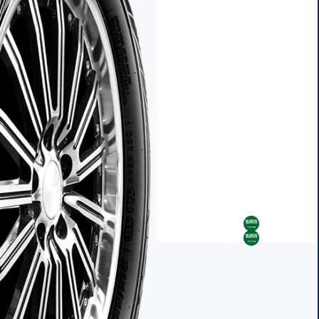
AR
AR