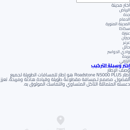
اختر مدينة
الرياض
جدة
الدمام
المدينة المنورة
سكاكا
عنيزة
جيزان
عرعر
حائل
وادي الدواسر
بريدة
الزلفي
إختر وسيلة التركيب
وصف الإطار
إطار Roadstone N5000 PLUS هو إطار للمسافات الطويلة لجميع
الفصول. مصمم لـمسافة مقطوعة طويلة وقيادة هادئة ومريحة. تعزز
دعسته المتماثلة التآكل المتساوي والتماسك الموثوق به.