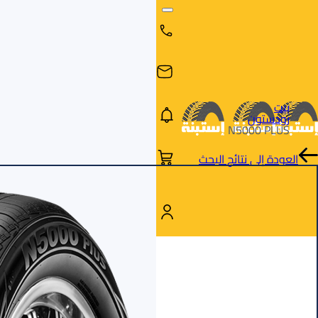
بيت
رودستون
N5000 PLUS
العودة إلى نتائج البحث
البحث
البحث عن
البحث
حسب
طريق
بالمقاس
العلامة
السيارة
التجارية