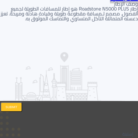
وصف الإطار
إطار Roadstone N5000 PLUS هو إطار للمسافات الطويلة لجميع
الفصول. مصمم لـمسافة مقطوعة طويلة وقيادة هادئة ومريحة. تعزز
دعسته المتماثلة التآكل المتساوي والتماسك الموثوق به.
SUBMIT
إستبنة