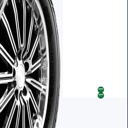
AR
AR