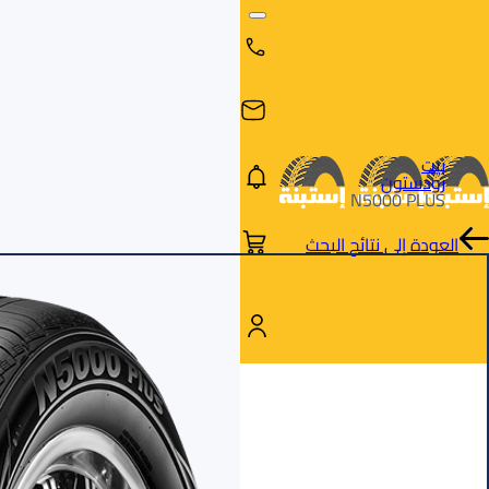
بيت
رودستون
N5000 PLUS
العودة إلى نتائج البحث
البحث
البحث عن
البحث
حسب
طريق
بالمقاس
العلامة
السيارة
التجارية