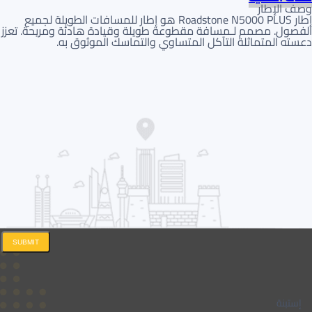
وصف الإطار
إطار Roadstone N5000 PLUS هو إطار للمسافات الطويلة لجميع
الفصول. مصمم لـمسافة مقطوعة طويلة وقيادة هادئة ومريحة. تعزز
دعسته المتماثلة التآكل المتساوي والتماسك الموثوق به.
SUBMIT
إستبنة