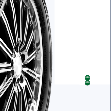
AR
AR