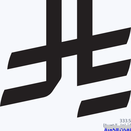
333.5
(
شامل الضريبة
)
نفذت الكمية