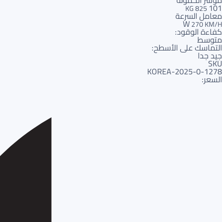
مؤشر الحمولة
101
825 KG
معامل السرعة
W
270 KM/H
كفاءة الوقود:
متوسط
التماسك على الأسطح:
جيد جدا
SKU
1278-KOREA-2025-0
السعر: