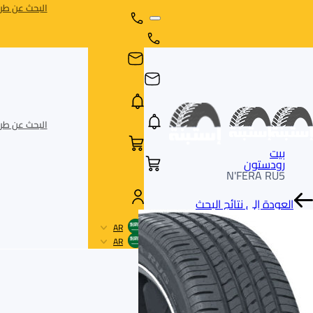
البحث عن طري
البحث عن طري
بيت
رودستون
N'FERA RU5
العودة إلى نتائج البحث
AR
AR