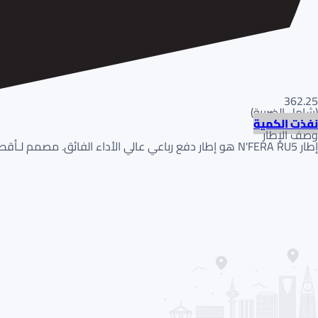
362.25
(
شامل الضريبة
)
نفذت الكمية
وصف الإطار
إطار N'FERA RU5 هو إطار دفع رباعي عالي الأداء الفائق. مصمم لـأقصى تماسك جاف واستجابة توجيه دقيقة. يتميز بـدعسة غير متماثلة لـثبات فائق عند الانعطاف.