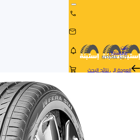
بيت
رودستون
N'FERA SU1
العودة إلى نتائج البحث
البحث
البحث عن
البحث
حسب
طريق
بالمقاس
العلامة
السيارة
التجارية