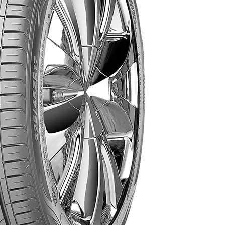
AR
AR