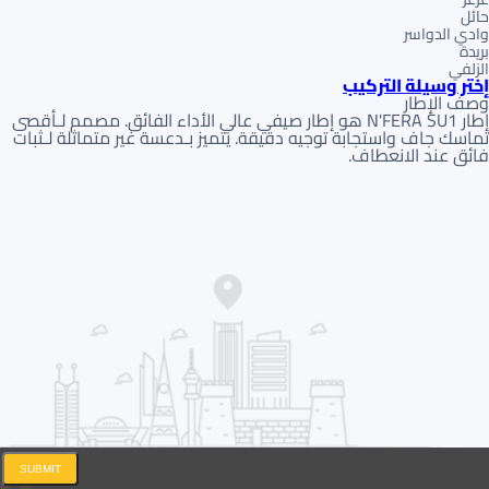
حائل
وادي الدواسر
بريدة
الزلفي
إختر وسيلة التركيب
وصف الإطار
إطار N'FERA SU1 هو إطار صيفي عالي الأداء الفائق. مصمم لـأقصى
تماسك جاف واستجابة توجيه دقيقة. يتميز بـدعسة غير متماثلة لـثبات
فائق عند الانعطاف.
SUBMIT