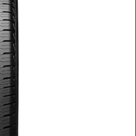
AR
AR