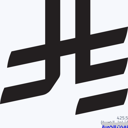
425.5
(
شامل الضريبة
)
نفذت الكمية