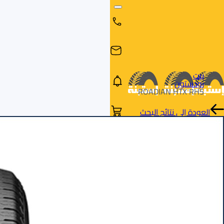
بيت
رودستون
ROADIAN HTX RH5
العودة إلى نتائج البحث
البحث
البحث عن
البحث
حسب
طريق
بالمقاس
العلامة
السيارة
التجارية