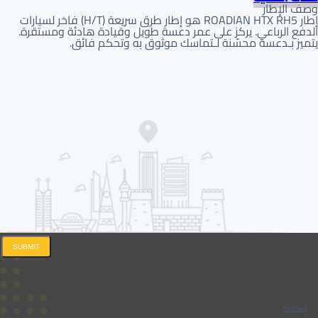
وصف الإطار
إطار ROADIAN HTX RH5 هو إطار طرق سريعة (H/T) فاخر لسيارات
الدفع الرباعي. يركز على عمر دعسة طويل وقيادة هادئة ومستقرة.
يتميز بـدعسة محسّنة لـتماسك موثوق به وتحكم فائق.
SUBMIT
إستبنة