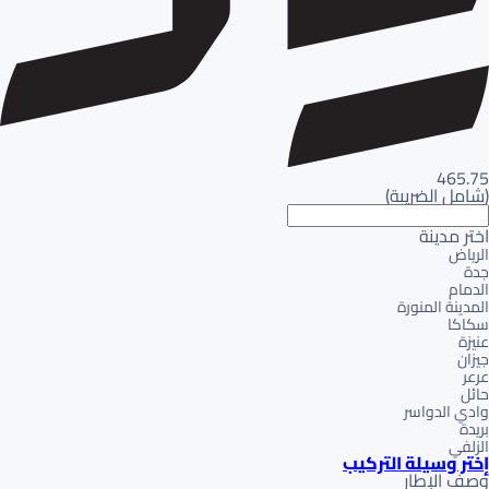
465.75
(
شامل الضريبة
)
اختر مدينة
الرياض
جدة
الدمام
المدينة المنورة
سكاكا
عنيزة
جيزان
عرعر
حائل
وادي الدواسر
بريدة
الزلفي
إختر وسيلة التركيب
وصف الإطار