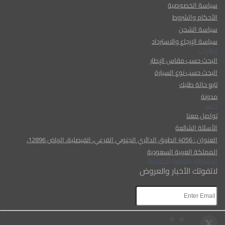
سياسة الخصوصية
الأحكام والشروط
سياسة الشحن
سياسة الإرجاع والاسترداد
إطارات
البحث حسب مقاس الإطار
البحث حسب نوع السيارة
تابع حالة طلبك
مدونة
دعم
تواصل معنا
الأسئلة الشائعة
العنوان : 4056 الطريق الدائري الجنوبي الفرعي، الفيصلية، الرياض 12896،
المملكة العربية السعودية
الإشتراك بالنشرة الإخبارية
لاتفوتك الأخبار والعروض