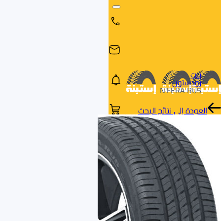
بيت
رودستون
N'FERA RU5
العودة إلى نتائج البحث
البحث
البحث عن
البحث
حسب
طريق
بالمقاس
العلامة
السيارة
التجارية