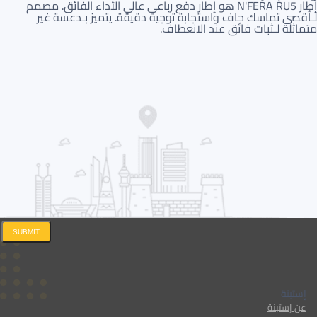
إطار N'FERA RU5 هو إطار دفع رباعي عالي الأداء الفائق. مصمم
لـأقصى تماسك جاف واستجابة توجيه دقيقة. يتميز بـدعسة غير
متماثلة لـثبات فائق عند الانعطاف.
SUBMIT
إستبنة
عن إستبنة