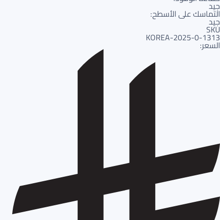
جيد
التماسك على الأسطح:
جيد
SKU
1313-KOREA-2025-0
السعر: