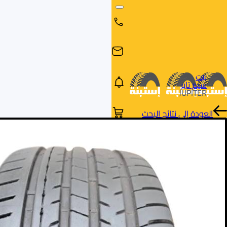
بيت
سيم تاير
JUPITER
العودة إلى نتائج البحث
البحث
البحث عن
البحث
حسب
طريق
بالمقاس
العلامة
السيارة
التجارية