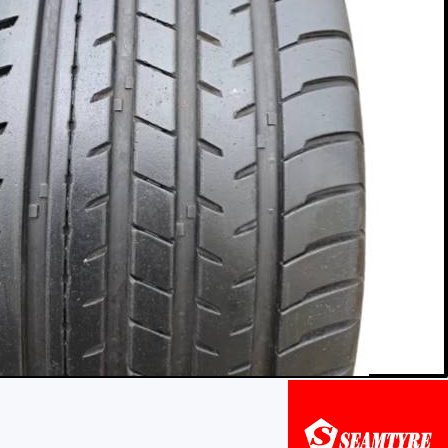
AR
AR