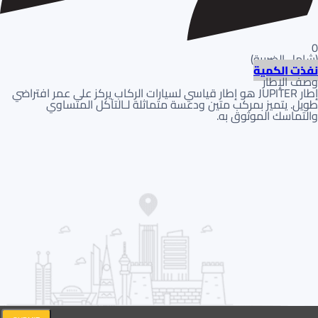
0
(
شامل الضريبة
)
نفذت الكمية
وصف الإطار
إطار JUPITER هو إطار قياسي لسيارات الركاب يركز على عمر افتراضي
طويل. يتميز بمركب متين ودعسة متماثلة لـالتآكل المتساوي
والتماسك الموثوق به.