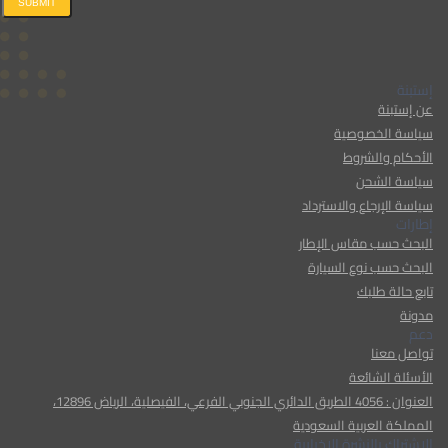
SUBMIT
إستبنة
عن إستبنة
سياسة الخصوصية
الأحكام والشروط
سياسة الشحن
سياسة الإرجاع والاسترداد
إطارات
البحث حسب مقاس الإطار
البحث حسب نوع السيارة
تابع حالة طلبك
مدونة
دعم
تواصل معنا
الأسئلة الشائعة
العنوان : 4056 الطريق الدائري الجنوبي الفرعي، الفيصلية، الرياض 12896،
المملكة العربية السعودية
الإشتراك بالنشرة الإخبارية