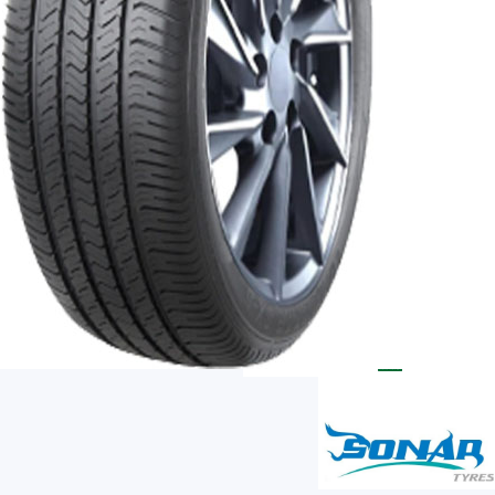
AR
AR