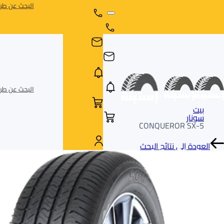
البحث عن طري
البحث عن طري
بيت
سونار
CONQUEROR SX-5
العودة إلى نتائج البحث
AR
AR