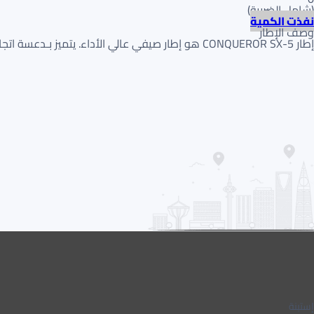
(
شامل الضريبة
)
نفذت الكمية
وصف الإطار
إطار CONQUEROR SX-5 هو إطار صيفي عالي الأداء. يتميز بـدعسة اتجاهية لـتصريف المياه الفائق والتماسك المحسن على الرطب. يوفر تحكماً سريع الاستجابة وثباتاً على السرعات العالية.
إستبنة