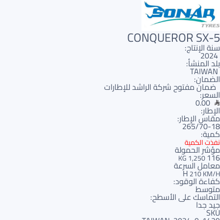
CONQUEROR SX-5
سنة الإنتاج:
2024
بلد المنشأ:
TAIWAN
الضمان:
ضمان مفتوح شركة الراشد للإطارات
السعر:
0.00
الإطار:
مقاس الإطار:
265/70-18
كمية:
نفذت الكمية
مؤشر الحمولة
116
1,250 KG
معامل السرعة
H
210 KM/H
كفاءة الوقود:
متوسط
التماسك على الأسطح:
جيد جدا
SKU