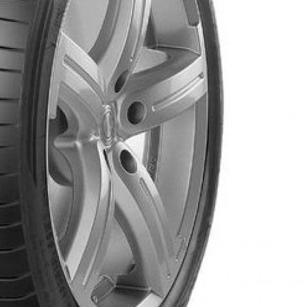
AR
AR