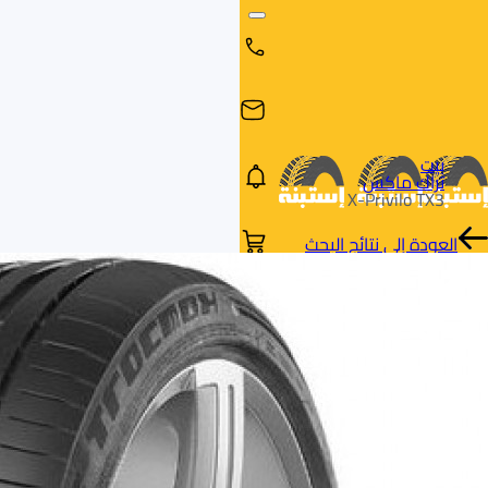
بيت
تراك ماكس
X-Privilo TX3
العودة إلى نتائج البحث
البحث
البحث عن
البحث
حسب
طريق
بالمقاس
العلامة
السيارة
التجارية