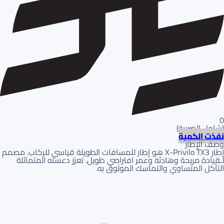
0
(
شامل الضريبة
)
نفذت الكمية
وصف الإطار
إطار X-Privilo TX3 هو إطار للمسافات الطويلة قياسي للركاب. مصمم
لـقيادة مريحة وهادئة وعمر افتراضي طويل. تعزز دعسته المتماثلة
التآكل المتساوي والتماسك الموثوق به.