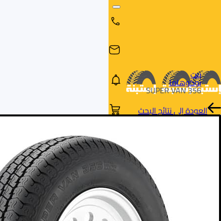
بيت
يوكوهاما
SUPER VAN 356
العودة إلى نتائج البحث
البحث
البحث عن
البحث
حسب
طريق
بالمقاس
العلامة
السيارة
التجارية