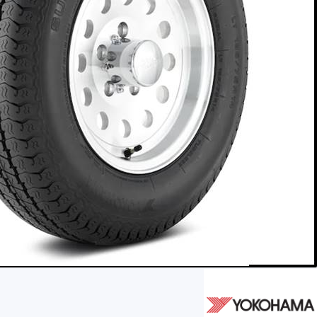
AR
AR