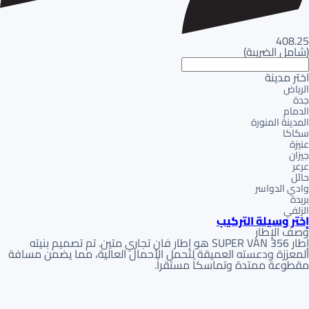
408.25
(
شامل الضريبة
)
اختر مدينة
الرياض
جدة
الدمام
المدينة المنورة
سكاكا
عنيزة
جيزان
عرعر
حائل
وادي الدواسر
بريدة
الزلفي
إختر وسيلة التركيب
وصف الإطار
إطار SUPER VAN 356 هو إطار فان تجاري متين. تم تصميم بنيته
المعززة ودعسته العميقة لتحمل الأحمال العالية، مما يضمن مسافة
مقطوعة ممتدة وتماسكاً مستقراً.