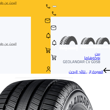
البحث عن طري
البحث عن طري
بيت
يوكوهاما
GEOLANDAR CV G058
العودة إلى نتائج البحث
AR
AR