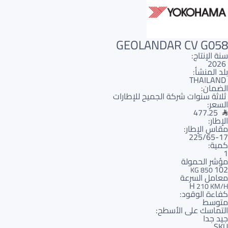
GEOLANDAR CV G058
سنة الإنتاج:
2026
بلد المنشأ:
THAILAND
الضمان:
ثلاثة سنوات شركة الجميح للإطارات
السعر:
477.25
الإطار:
مقاس الإطار:
225/65-17
كمية:
1
مؤشر الحمولة
102
850 KG
معامل السرعة
H
210 KM/H
كفاءة الوقود:
متوسط
التماسك على الأسطح:
جيد جدا
SKU