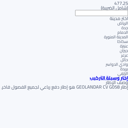
477.25
(
شامل الضريبة
)
اختر مدينة
الرياض
جدة
الدمام
المدينة المنورة
سكاكا
عنيزة
جيزان
عرعر
حائل
وادي الدواسر
بريدة
الزلفي
إختر وسيلة التركيب
وصف الإطار
إطار GEOLANDAR CV G058 هو إطار دفع رباعي لجميع الفصول فاخر. يركز على الراحة والضوضاء المنخفضة. يتميز بـدعسة محسّنة لعمر افتراضي طويل والتماسك الموثوق به.