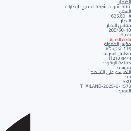
الضمان:
ثلاثة سنوات شركة الجميح للإطارات
السعر:
625.60
الإطار:
مقاس الإطار:
285/60-18
كمية:
نفذت الكمية
مؤشر الحمولة
116
1,250 KG
معامل السرعة
H
210 KM/H
كفاءة الوقود:
متوسط
التماسك على الأسطح:
جيد
SKU
1573-THAILAND-2025-0
السعر: