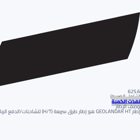
625.6
(
شامل الضريبة
)
نفذت الكمية
وصف الإطار
إطار GEOLANDAR HT هو إطار طرق سريعة (H/T) للشاحنات/الدفع الرباعي. يركز على التحكم المستقر على الطريق وعمر دعسة طويل. يوفر تماسكاً موثوقاً به في جميع الفصول.