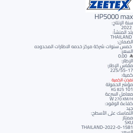
HP5000 max
سنة الإنتاج:
2022
بلد المنشأ:
THAILAND
الضمان:
خمس سنوات شركة مركز خدمه الاطارات المحدوده
السعر:
0.00
الإطار:
مقاس الإطار:
225/55-17
كمية:
نفذت الكمية
مؤشر الحمولة
101
825 KG
معامل السرعة
W
270 KM/H
كفاءة الوقود:
جيد
التماسك على الأسطح:
ممتاز
SKU
1581-THAILAND-2022-0
السعر: