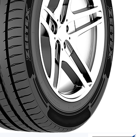
AR
AR