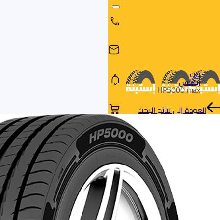
بيت
زيتكس
HP5000 max
العودة إلى نتائج البحث
البحث
البحث عن
البحث
حسب
طريق
بالمقاس
العلامة
السيارة
التجارية