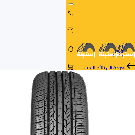
بيت
زيتوم
KH25
العودة إلى نتائج البحث
البحث
البحث عن
البحث
حسب
طريق
بالمقاس
العلامة
السيارة
التجارية