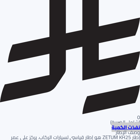
0
(
شامل الضريبة
)
نفذت الكمية
وصف الإطار
إطار ZETUM KH25 هو إطار قياسي لسيارات الركاب. يركز على عمر