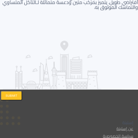
افتراضي طويل. يتميز بمركب متين ودعسة متماثلة لـالتآكل المتساوي
والتماسك الموثوق به.
SUBMIT
إستبنة
عن إستبنة
سياسة الخصوصية