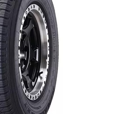
AR
AR