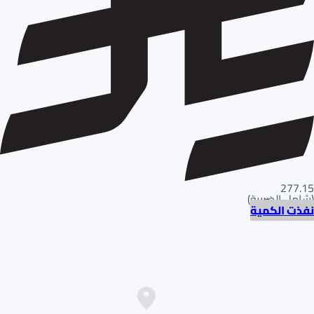
277.15
(
شامل الضريبة
)
نفذت الكمية