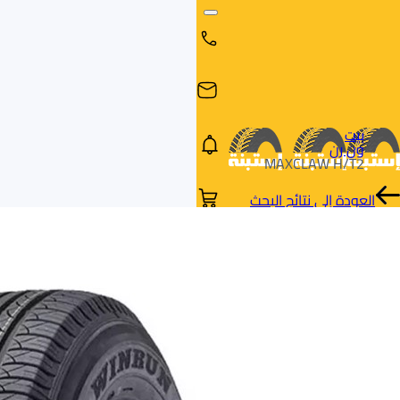
بيت
ون رن
MAXCLAW H/T2
العودة إلى نتائج البحث
البحث
البحث عن
البحث
حسب
طريق
بالمقاس
العلامة
السيارة
التجارية