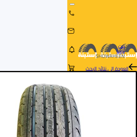
بيت
ناريتا
SHOWAHEEN
العودة إلى نتائج البحث
البحث
البحث عن
البحث
حسب
طريق
بالمقاس
العلامة
السيارة
التجارية