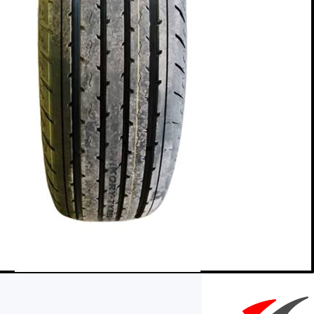
AR
AR