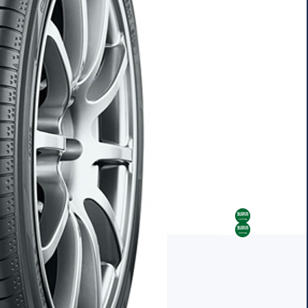
AR
AR