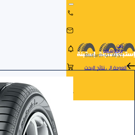
بيت
يوكوهاما
BluEarth-GT AE51
العودة إلى نتائج البحث
البحث
البحث عن
البحث
حسب
طريق
بالمقاس
العلامة
السيارة
التجارية