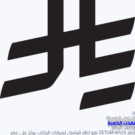
0
(
شامل الضريبة
)
نفذت الكمية
وصف الإطار
إطار ZETUM KH25 هو إطار قياسي لسيارات الركاب. يركز على عمر