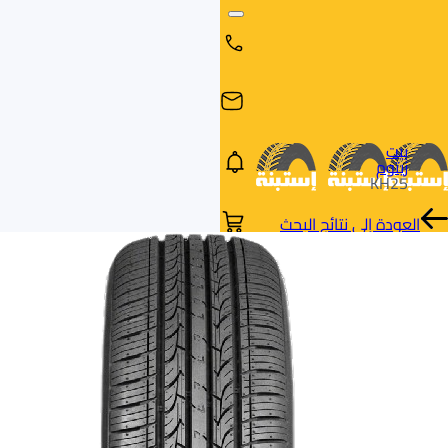
بيت
زيتوم
KH25
العودة إلى نتائج البحث
البحث
البحث عن
البحث
حسب
طريق
بالمقاس
العلامة
السيارة
التجارية