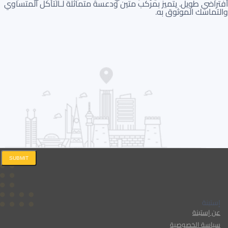
افتراضي طويل. يتميز بمركب متين ودعسة متماثلة لـالتآكل المتساوي
والتماسك الموثوق به.
SUBMIT
إستبنة
عن إستبنة
سياسة الخصوصية