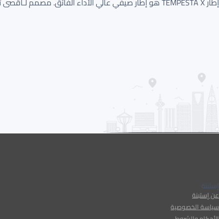
إطار TEMPESTA X هو إطار صيفي عالي الأداء الفائق. مصمم لـأقصى تماسك جاف واستجابة توجيه دقيقة. يتميز بـدعسة غير متماثلة لـثبات فائق عند الانعطاف.
إستبنة
عن إستبنة
سياسة الخصوصية
الأحكام والشروط