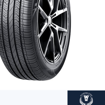
AR
AR