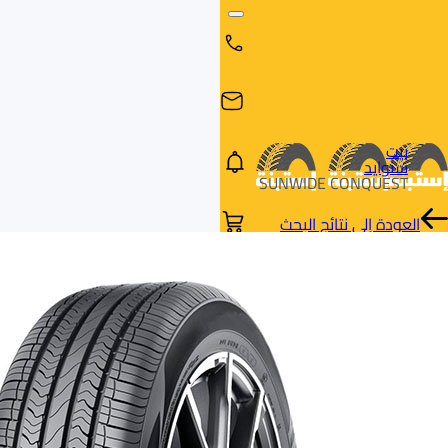
بيت
سنوايد
SUNWIDE CONQUEST
العودة إلى نتائج البحث
البحث
البحث عن
البحث
حسب
طريق
بالمقاس
العلامة
السيارة
التجارية