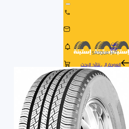
بيت
بوتو
SASQUA H/T
العودة إلى نتائج البحث
البحث
البحث عن
البحث
حسب
طريق
بالمقاس
العلامة
السيارة
التجارية