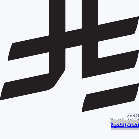
289.8
(
شامل الضريبة
)
نفذت الكمية