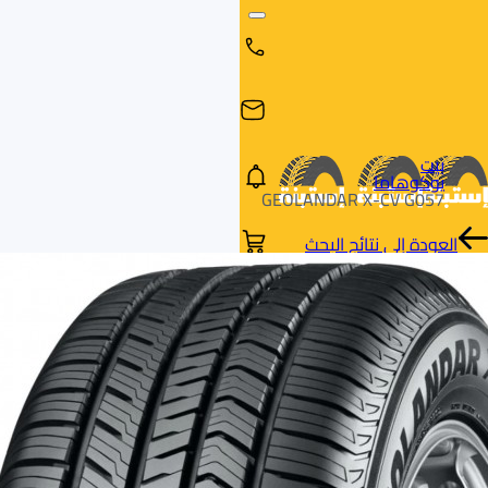
بيت
يوكوهاما
GEOLANDAR X-CV G057
العودة إلى نتائج البحث
البحث
البحث عن
البحث
حسب
طريق
بالمقاس
العلامة
السيارة
التجارية