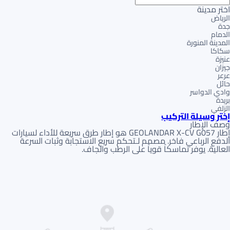
اختر مدينة
الرياض
جدة
الدمام
المدينة المنورة
سكاكا
عنيزة
جيزان
عرعر
حائل
وادي الدواسر
بريدة
الزلفي
إختر وسيلة التركيب
وصف الإطار
إطار GEOLANDAR X-CV G057 هو إطار طرق سريعة للأداء لسيارات
الدفع الرباعي فاخر. مصمم لـتحكم سريع الاستجابة وثبات السرعة
العالية. يوفر تماسكاً قوياً على الرطب والجاف.