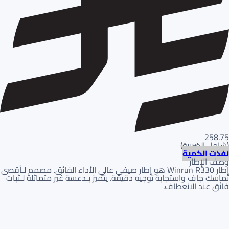
258.75
(
شامل الضريبة
)
نفذت الكمية
وصف الإطار
إطار Winrun R330 هو إطار صيفي عالي الأداء الفائق. مصمم لـأقصى
تماسك جاف واستجابة توجيه دقيقة. يتميز بـدعسة غير متماثلة لـثبات
فائق عند الانعطاف.