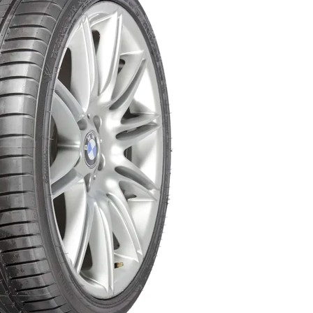
AR
AR