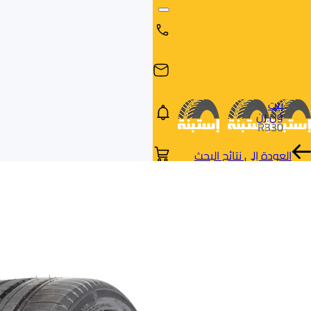
بيت
ون رن
R330
العودة إلى نتائج البحث
البحث
البحث عن
البحث
حسب
طريق
بالمقاس
العلامة
السيارة
التجارية