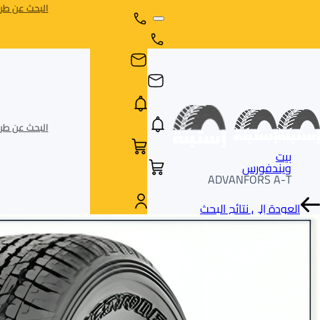
البحث عن طري
البحث عن طري
بيت
ويندفورس
ADVANFORS A-T
العودة إلى نتائج البحث
AR
AR