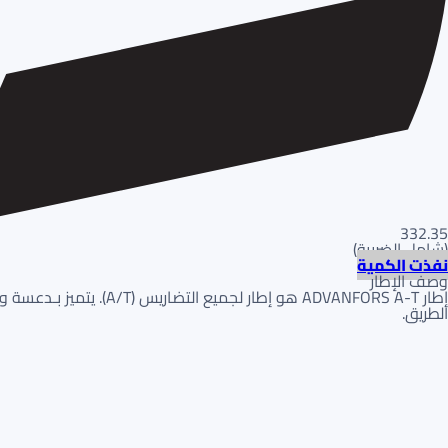
332.35
(
شامل الضريبة
)
نفذت الكمية
وصف الإطار
إطار ADVANFORS A-T هو إ
الطريق.