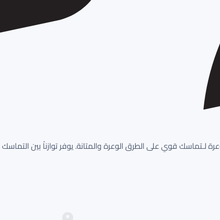
طار لجميع التضاريس (A/T). يتميز بـدعسة وعرة لـتماسك قوي على الطرق الوعرة والمتانة. يوفر توازن