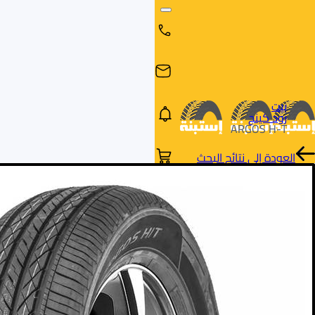
بيت
رود كينج
ARGOS H-T
العودة إلى نتائج البحث
البحث
البحث عن
البحث
حسب
طريق
بالمقاس
العلامة
السيارة
التجارية