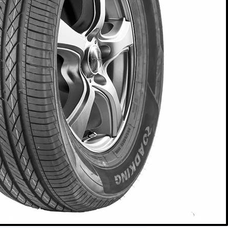
AR
AR