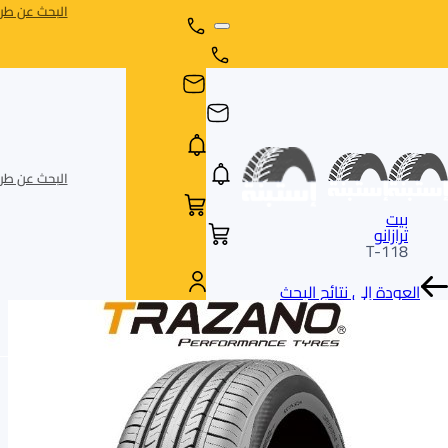
البحث عن طري
البحث عن طري
بيت
ترازانو
T-118
العودة إلى نتائج البحث
AR
AR