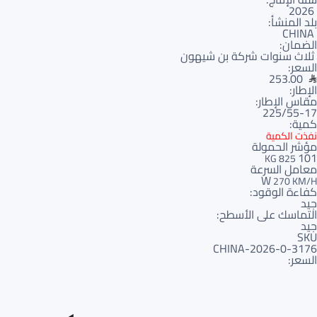
2026
بلد المنشأ:
CHINA
الضمان:
ثلاث سنوات شركة بن شيهون
السعر:
253.00
الإطار:
مقاس الإطار:
225/55-17
كمية:
نفذت الكمية
مؤشر الحمولة
101
825 KG
معامل السرعة
W
270 KM/H
كفاءة الوقود:
جيد
التماسك على الأسطح:
جيد
SKU
3176-CHINA-2026-0
السعر: