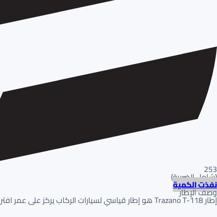
253
(
شامل الضريبة
)
نفذت الكمية
وصف الإطار
إطار Trazano T-118 هو إطار قياسي لسيارات الركاب يركز على عمر افتراضي طويل. يتميز بمركب متين ودعسة متماثلة لـالتآكل المتساوي والتماسك الموثوق به.