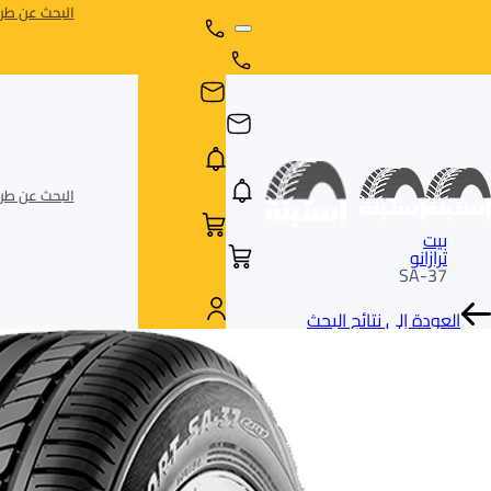
البحث عن طري
البحث عن طري
بيت
ترازانو
SA-37
العودة إلى نتائج البحث
AR
AR