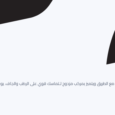
لامس مع الطريق ويتميز بمركب مزدوج لـتماسك قوي على الرطب والجاف. يوفر