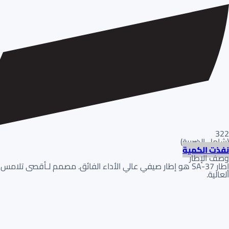
322
(
شامل الضريبة
)
نفذت الكمية
وصف الإطار
إطار SA-37 هو إطار صيفي عالي الأداء الفائق. مصمم لـأقصى ت
العالية.