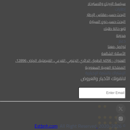
سياسة الإرجاع والاسترداد
إطارات
البحث حسب مقاس الإطار
البحث حسب نوع السيارة
تابع حالة طلبك
مدونة
دعم
تواصل معنا
الأسئلة الشائعة
العنوان : 4056 الطريق الدائري الجنوبي الفرعي، الفيصلية، الرياض 12896،
المملكة العربية السعودية
الإشتراك بالنشرة الإخبارية
لاتفوتك الأخبار والعروض
, All Right Reserved
Estbnh.com
2026
© 2020-