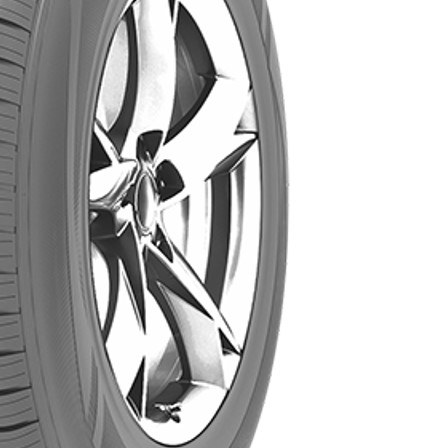
AR
AR