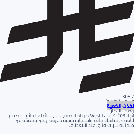
308.2
(
شامل الضريبة
)
نفذت الكمية
وصف الإطار
إطار West Lake Z-203 هو إطار صيفي عالي الأداء الفائق. مصمم
لـأقصى تماسك جاف واستجابة توجيه دقيقة. يتميز بـدعسة غير
متماثلة لـثبات فائق عند الانعطاف.