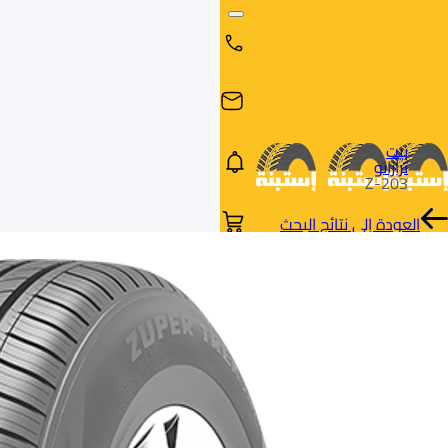
بيت
ترازانو
Z-203
العودة إلى نتائج البحث
البحث
البحث عن
البحث
حسب
طريق
بالمقاس
العلامة
السيارة
التجارية