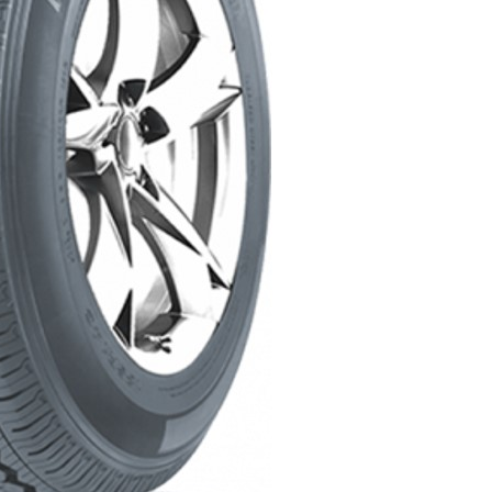
AR
AR