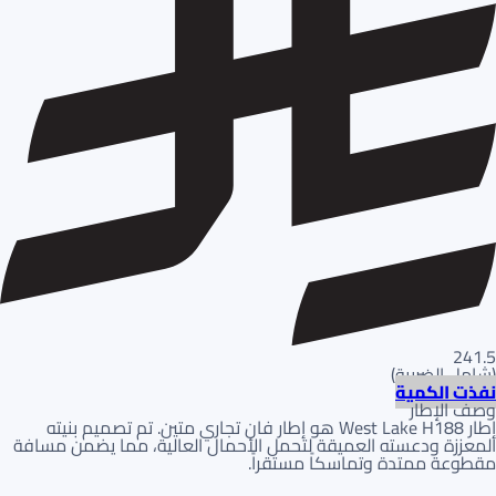
241.5
(
شامل الضريبة
)
نفذت الكمية
وصف الإطار
إطار West Lake H188 هو إطار فان تجاري متين. تم تصميم بنيته
المعززة ودعسته العميقة لتحمل الأحمال العالية، مما يضمن مسافة
مقطوعة ممتدة وتماسكاً مستقراً.