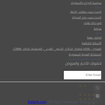
سياسة الإرجاع والاسترداد
إطارات
البحث حسب مقاس الإطار
البحث حسب نوع السيارة
تابع حالة طلبك
مدونة
دعم
تواصل معنا
الأسئلة الشائعة
العنوان : 4056 الطريق الدائري الجنوبي الفرعي، الفيصلية، الرياض 12896،
المملكة العربية السعودية
الإشتراك بالنشرة الإخبارية
لاتفوتك الأخبار والعروض
, All Right Reserved
Estbnh.com
2026
© 2020-