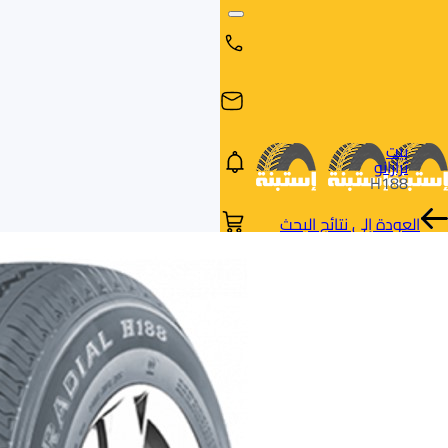
بيت
ترازانو
H188
العودة إلى نتائج البحث
البحث
البحث عن
البحث
حسب
طريق
بالمقاس
العلامة
السيارة
التجارية