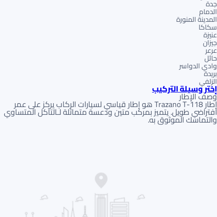
جدة
الدمام
المدينة المنورة
سكاكا
عنيزة
جيزان
عرعر
حائل
وادي الدواسر
بريدة
الزلفي
إختر وسيلة التركيب
وصف الإطار
إطار Trazano T-118 هو إطار قياسي لسيارات الركاب يركز على عمر
افتراضي طويل. يتميز بمركب متين ودعسة متماثلة لـالتآكل المتساوي
والتماسك الموثوق به.