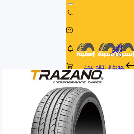
بيت
ترازانو
T-118
العودة إلى نتائج البحث
البحث
البحث عن
البحث
حسب
طريق
بالمقاس
العلامة
السيارة
التجارية