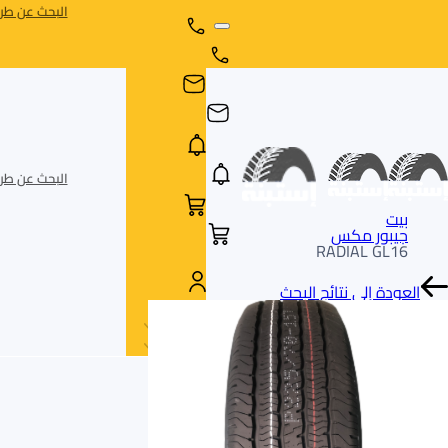
البحث عن طري
البحث عن طري
بيت
جيبور مكس
RADIAL GL16
العودة إلى نتائج البحث
AR
AR