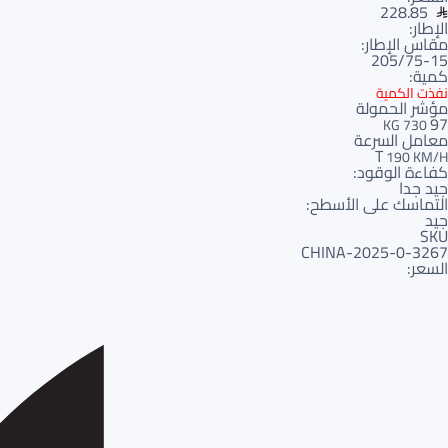
228.85
الإطار:
مقاس الإطار:
205/75-15
كمية:
نفذت الكمية
مؤشر الحمولة
97
730 KG
معامل السرعة
T
190 KM/H
كفاءة الوقود:
جيد جدا
التماسك على الأسطح:
جيد
SKU
3267-CHINA-2025-0
السعر: