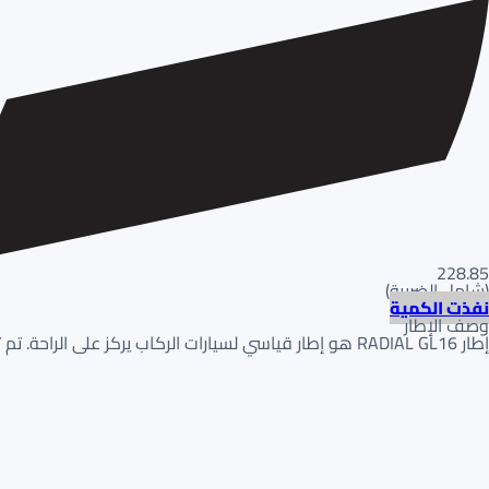
228.85
(
شامل الضريبة
)
نفذت الكمية
وصف الإطار
إطار RADIAL GL16 هو إطار قياسي لسيارات الركاب يركز على الراحة. تم تحسين درجة دعسته لـتقليل ضوضاء الطريق. يوفر تحكماً مستقراً وتماسكاً موثوقاً به في جميع الفصول.