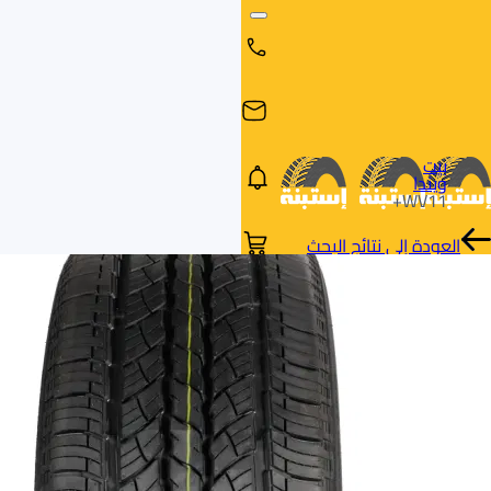
بيت
ويندا
WV11+
العودة إلى نتائج البحث
البحث
البحث عن
البحث
حسب
طريق
بالمقاس
العلامة
السيارة
التجارية