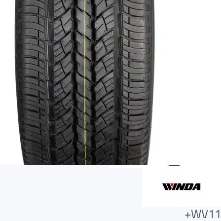
AR
AR
WV11+