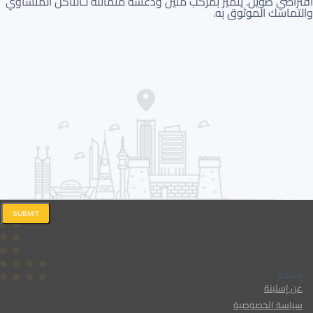
افتراضي طويل. يتميز بمركب متين ودعسة متماثلة لـالتآكل المتساوي
والتماسك الموثوق به.
SUBMIT
إستبنة
عن إستبنة
سياسة الخصوصية