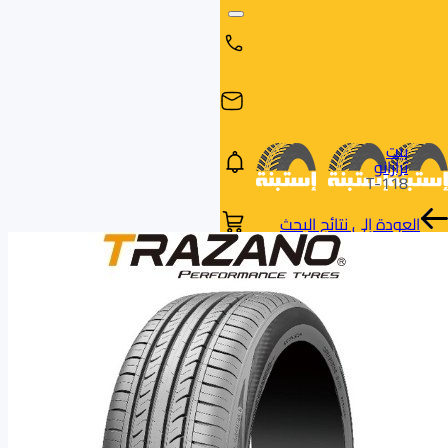
بيت
ترازانو
T-118
العودة إلى نتائج البحث
البحث
البحث عن
البحث
حسب
طريق
بالمقاس
العلامة
السيارة
التجارية