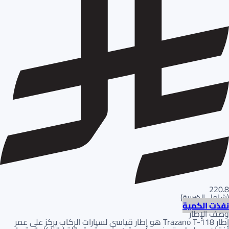
220.8
(
شامل الضريبة
)
نفذت الكمية
وصف الإطار
إطار Trazano T-118 هو إطار قياسي لسيارات الركاب يركز على عمر