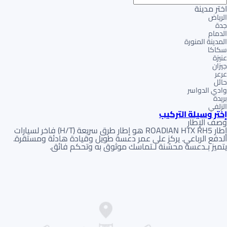
اختر مدينة
الرياض
جدة
الدمام
المدينة المنورة
سكاكا
عنيزة
جيزان
عرعر
حائل
وادي الدواسر
بريدة
الزلفي
إختر وسيلة التركيب
وصف الإطار
إطار ROADIAN HTX RH5 هو إطار طرق سريعة (H/T) فاخر لسيارات
الدفع الرباعي. يركز على عمر دعسة طويل وقيادة هادئة ومستقرة.
يتميز بـدعسة محسّنة لـتماسك موثوق به وتحكم فائق.