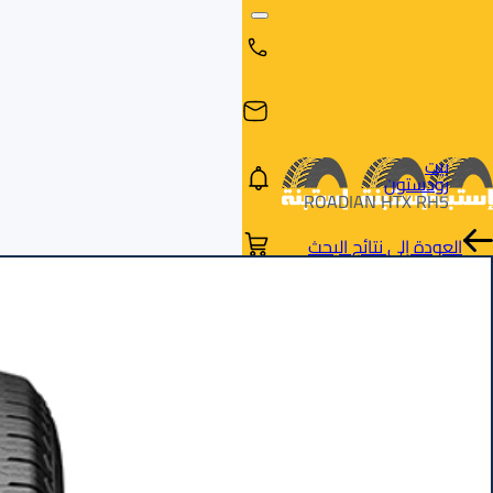
بيت
رودستون
ROADIAN HTX RH5
العودة إلى نتائج البحث
البحث
البحث عن
البحث
حسب
طريق
بالمقاس
العلامة
السيارة
التجارية