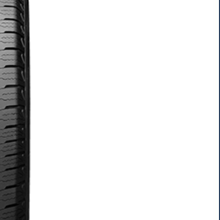
AR
AR