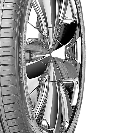
AR
AR