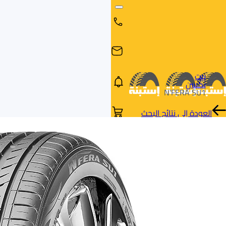
بيت
نكسن
N'FERA SU1
العودة إلى نتائج البحث
البحث
البحث عن
البحث
حسب
طريق
بالمقاس
العلامة
السيارة
التجارية