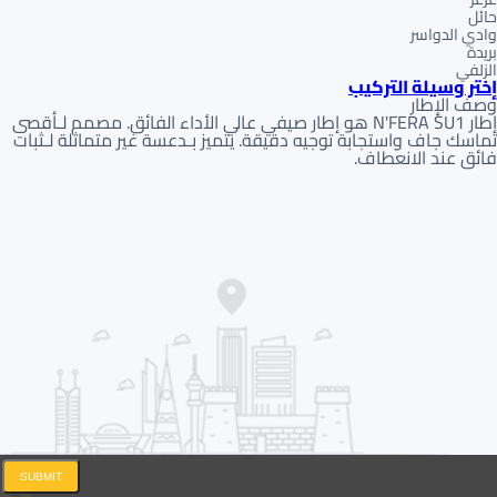
حائل
وادي الدواسر
بريدة
الزلفي
إختر وسيلة التركيب
وصف الإطار
إطار N'FERA SU1 هو إطار صيفي عالي الأداء الفائق. مصمم لـأقصى
تماسك جاف واستجابة توجيه دقيقة. يتميز بـدعسة غير متماثلة لـثبات
فائق عند الانعطاف.
SUBMIT